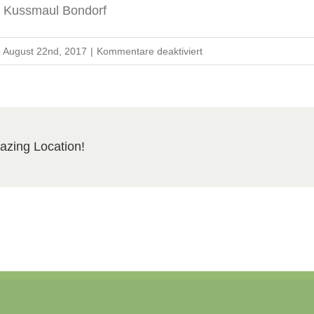
g Kussmaul Bondorf
für
August 22nd, 2017
|
Kommentare deaktiviert
Gartengestaltung
Kussmaul
Bondorf
azing Location!