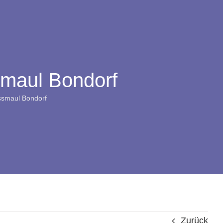
smaul Bondorf
ssmaul Bondorf
Zurück