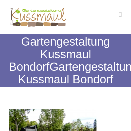
Zum
Inhalt
springen
Gartengestaltung
Kussmaul
BondorfGartengestaltu
Kussmaul Bondorf