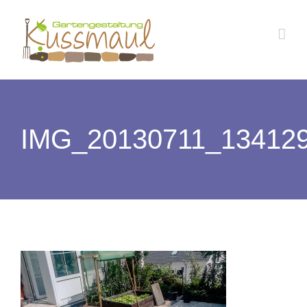
Zum
Inhalt
springen
IMG_20130711_13412