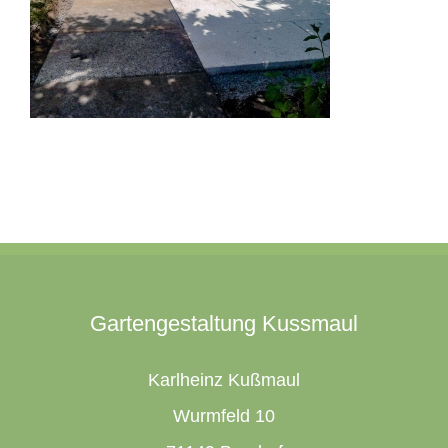
Gartengestaltung Kussmaul
Karlheinz Kußmaul
Wurmfeld 10