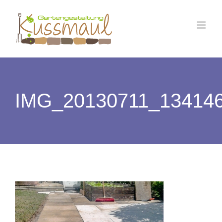
Zum
Inhalt
springen
IMG_20130711_13414