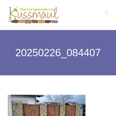
Zum
Inhalt
springen
20250226_084407