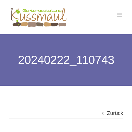
Zum
Inhalt
springen
20240222_110743
Zurück