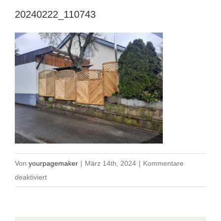
20240222_110743
Von
yourpagemaker
|
März 14th, 2024
|
Kommentare
für
deaktiviert
20240222_110743