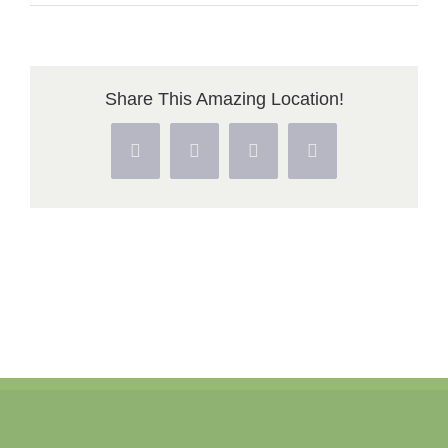
77ae2427-
df5b-
45ee-
Share This Amazing Location!
9807-
267cda3fa36a
Facebook
X
Pinterest
Vk