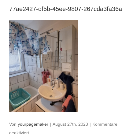
77ae2427-df5b-45ee-9807-267cda3fa36a
Von
yourpagemaker
|
August 27th, 2023
|
Kommentare
für
deaktiviert