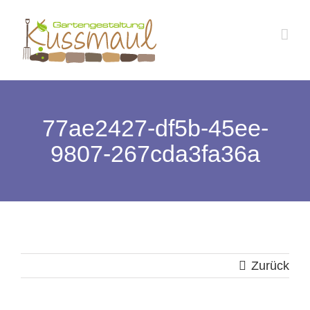
Zum
Inhalt
springen
77ae2427-df5b-45ee-
9807-267cda3fa36a
Zurück