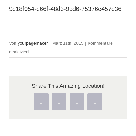
9d18f054-e66f-48d3-9bd6-75376e457d36
Von
yourpagemaker
|
März 11th, 2019
|
Kommentare
für
deaktiviert
9d18f054-
e66f-
48d3-
Share This Amazing Location!
9bd6-
75376e457d36
Facebook
X
Pinterest
Vk