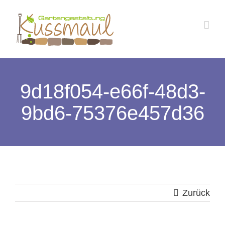
Zum
Inhalt
springen
9d18f054-e66f-48d3-
9bd6-75376e457d36
Zurück