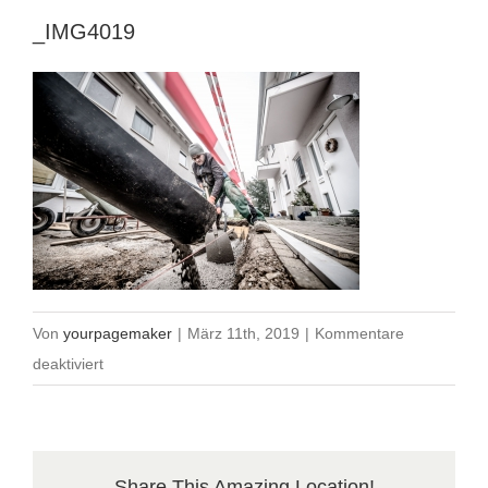
_IMG4019
Von
yourpagemaker
|
März 11th, 2019
|
Kommentare
für
deaktiviert
_IMG4019
Share This Amazing Location!