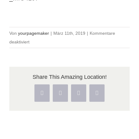
Von
yourpagemaker
|
März 11th, 2019
|
Kommentare
für
deaktiviert
_IMG4107
Share This Amazing Location!
Facebook
X
Pinterest
Vk