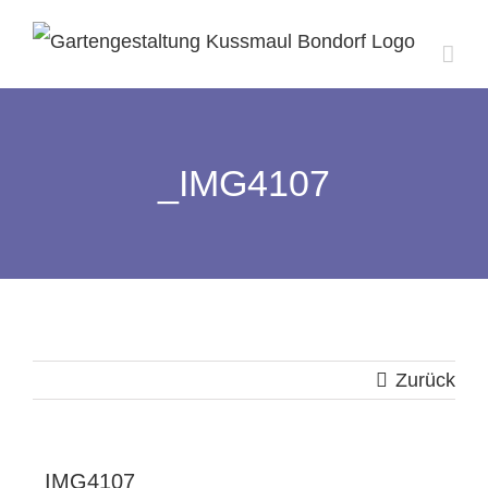
Zum
Inhalt
springen
_IMG4107
Zurück
_IMG4107