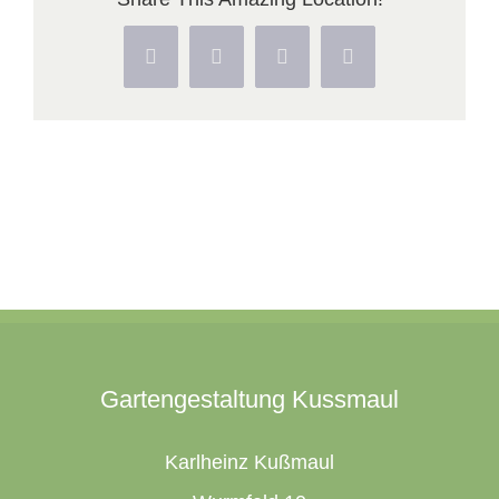
41ed1baf8ae4
Facebook
X
Pinterest
Vk
Gartengestaltung Kussmaul
Karlheinz Kußmaul