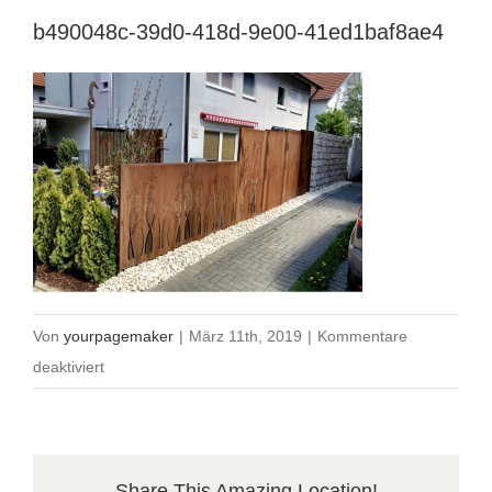
b490048c-39d0-418d-9e00-41ed1baf8ae4
Von
yourpagemaker
|
März 11th, 2019
|
Kommentare
für
deaktiviert
b490048c-
39d0-
418d-
Share This Amazing Location!
9e00-