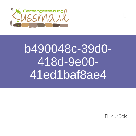
Zum
Inhalt
springen
b490048c-39d0-
418d-9e00-
41ed1baf8ae4
Zurück