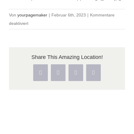
Von
yourpagemaker
|
Februar 6th, 2023
|
Kommentare
für
deaktiviert
cropped-
logo_520.jpg
Share This Amazing Location!
Facebook
X
Pinterest
Vk