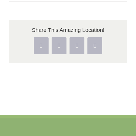
img1548004796168
(2)
Share This Amazing Location!
Facebook
X
Pinterest
Vk