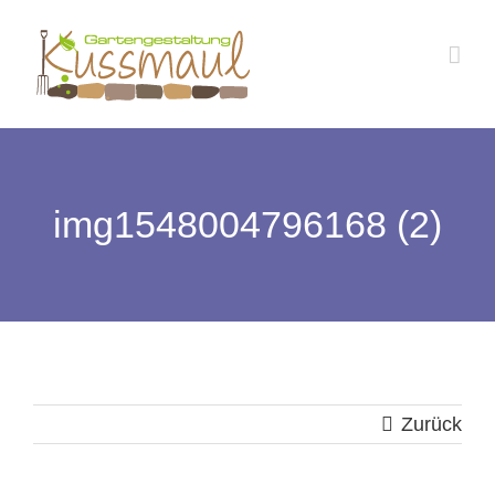
Zum
Inhalt
springen
img1548004796168 (2)
Zurück