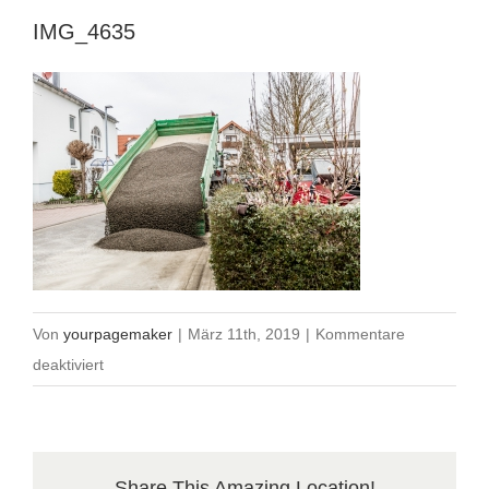
IMG_4635
Von
yourpagemaker
|
März 11th, 2019
|
Kommentare
für
deaktiviert
IMG_4635
Share This Amazing Location!