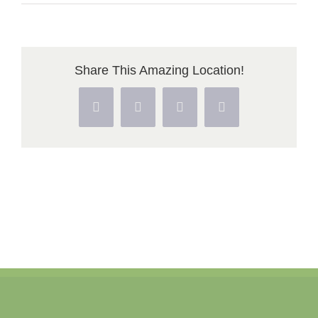
IMG_7276
Share This Amazing Location!
Facebook
X
Pinterest
Vk