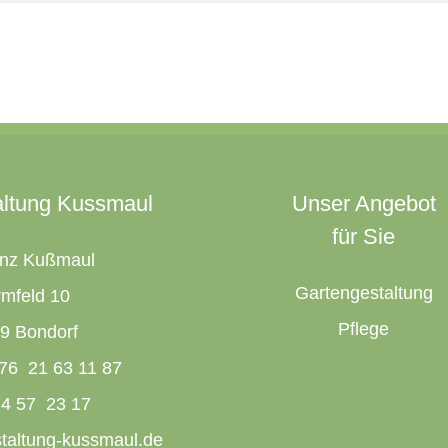
altung Kussmaul
Unser Angebot
für Sie
inz Kußmaul
Gartengestaltung
mfeld 10
Pflege
9 Bondorf
76 21 63 11 87
74 57 23 17
taltung-kussmaul.de