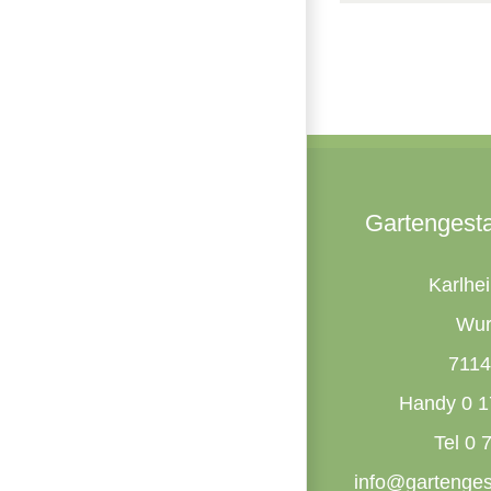
Gartengest
Karlhe
Wur
7114
Handy 0 1
Tel 0 
info@gartenges