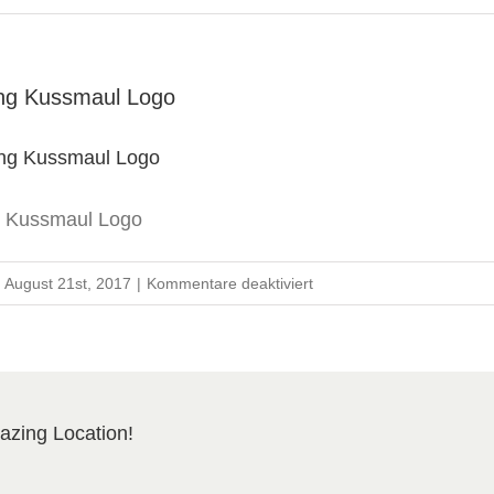
ung Kussmaul Logo
g Kussmaul Logo
für
August 21st, 2017
|
Kommentare deaktiviert
Gartengestaltung
Kussmaul
Logo
azing Location!